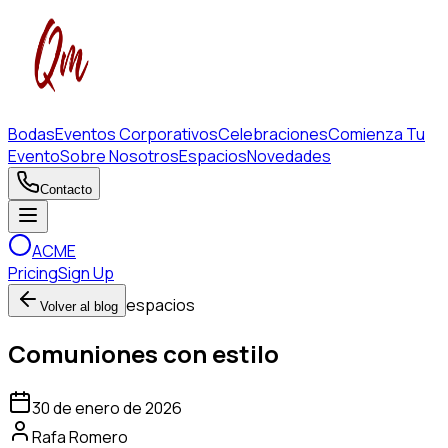
Bodas
Eventos Corporativos
Celebraciones
Comienza Tu
Evento
Sobre Nosotros
Espacios
Novedades
Contacto
ACME
Pricing
Sign Up
espacios
Volver al blog
Comuniones con estilo
30 de enero de 2026
Rafa Romero